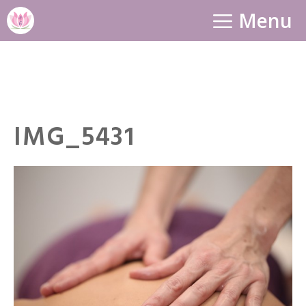
Aller
Menu
au
contenu
IMG_5431