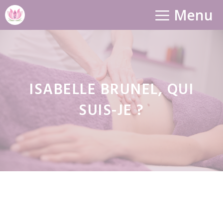
Aller
Menu
au
contenu
ISABELLE BRUNEL, QUI
SUIS-JE ?