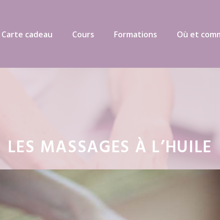
 Carte cadeau
Cours
Formations
Où et com
LES MASSAGES À L’HUILE