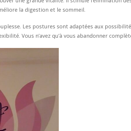
ouver une grande vitalité. Il stimule l’élimination d
méliore la digestion et le sommeil.
plesse. Les postures sont adaptées aux possibilité
flexibilité. Vous n’avez qu’à vous abandonner complè