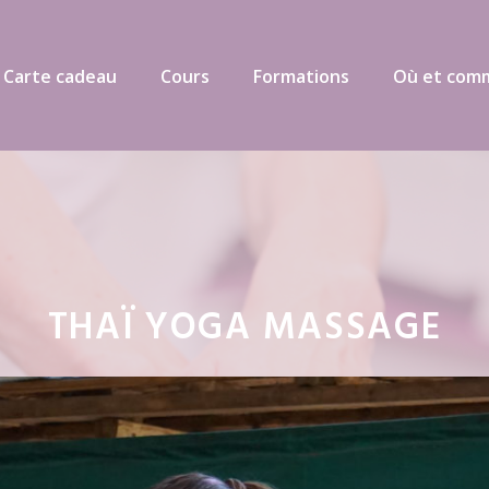
 Carte cadeau
Cours
Formations
Où et com
THAÏ YOGA MASSAGE