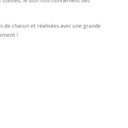
es toxines, le bon fonctionnement des
s de chacun et réalisées avec une grande
tement !