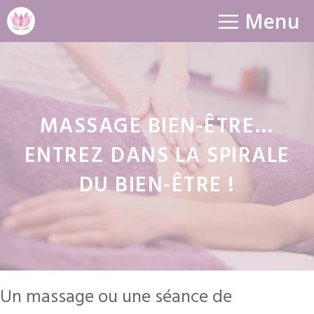
Aller
Menu
au
contenu
MASSAGE BIEN-ÊTRE…
ENTREZ DANS LA SPIRALE
DU BIEN-ÊTRE !
Un massage ou une séance de