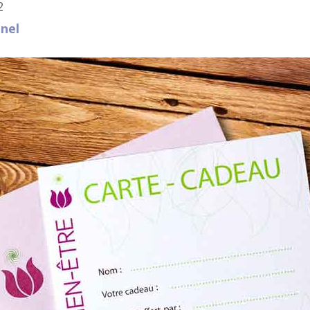
2
unel