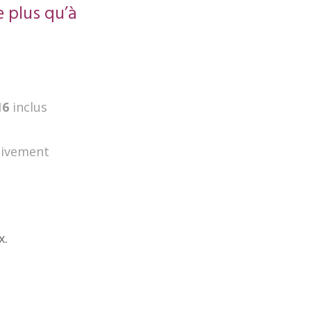
e plus qu’à
16
inclus
sivement
x.