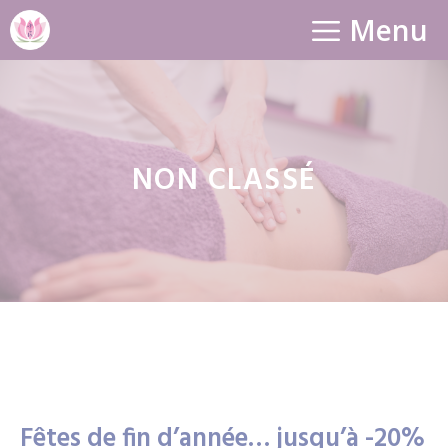
Aller
Menu
au
contenu
NON CLASSÉ
Fêtes de fin d’année… jusqu’à -20%