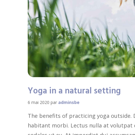
Yoga in a natural setting
6 mai 2020
par
adminsbe
The benefits of practicing yoga outside. 
habitant morbi. Lectus nulla at volutpat
sodales ut eu. At imperdiet dui accumsan