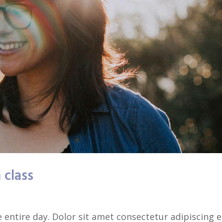
 class
entire day. Dolor sit amet consectetur adipiscing el