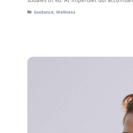
Catégories
Guidance
,
Wellness